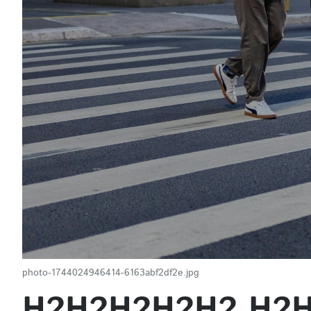
photo-1744024946414-6163abf2df2e.jpg
H2H2H2H2H2 H2